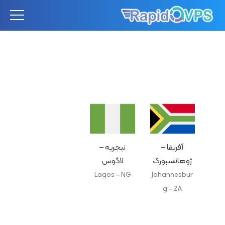
آفریقا –
نیجریه –
ژوهانسبورگ
لاگوس
Lagos – NG
Johannesbur
g – ZA